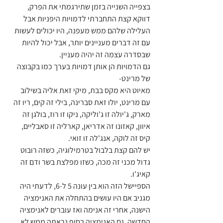
בצפייה השנייה בזמן שתירגמתי את הפרק, 
דווקא קצת התחברתי לדמויות היפניות אבל 
העלילה שלהם ממש מעפנה, היו יכולים לעשות 
עם זה דברים מעניינים יותר, אבל יכול להיות 
שבסדרה עצמה זה יהיה מעניין.
גם הדמויות הן אותן דמויות בערך כמו בקבוצה 
של מרינט-
מאיוט היא מקס בבת, מיקי זאת אליה בשילוב 
עם מרינט, יולו זאת סברינה, בילי זה קים, ריו זה 
מארק, ג'יולה זו ג'וליקה, ניקו זו רוז, בולגן זה 
איוון, קאזונו זה אדריאן, קארליה זו סאבליים, 
קיס זה לוקה, אנג'לה זו זואי.
יש להם קצת בלבול בטרמילוגיה, כשזה רובוט 
גדול מכני זה מכה, כשזו מפלצת בשר ודם זה 
קאיג'ו.
הספיישל הזה הוא בין עונה 5 ל-6, לדעתי היה 
מגניב אם היו עושים בהתחלה את האנימציה 
הישנה, אחרי זה אנימה ואז עוברים לאנימציה 
החדשה, גם האנימציה בסוף נראתה ממש לא 