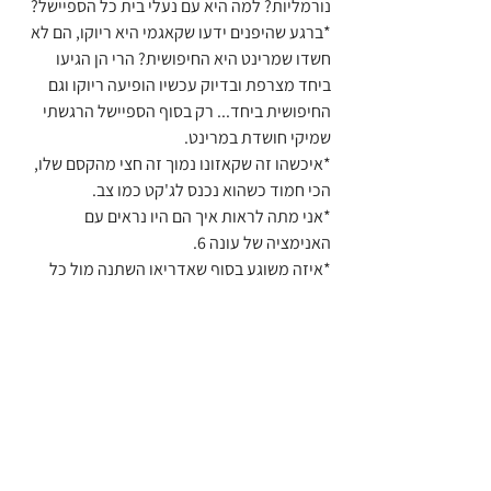
נורמליות? למה היא עם נעלי בית כל הספיישל?
*ברגע שהיפנים ידעו שקאגמי היא ריוקו, הם לא 
חשדו שמרינט היא החיפושית? הרי הן הגיעו 
ביחד מצרפת ובדיוק עכשיו הופיעה ריוקו וגם 
החיפושית ביחד... רק בסוף הספיישל הרגשתי 
שמיקי חושדת במרינט.
*איכשהו זה שקאזונו נמוך זה חצי מהקסם שלו, 
הכי חמוד כשהוא נכנס לג'קט כמו צב.
*אני מתה לראות איך הם היו נראים עם 
האנימציה של עונה 6.
*איזה משוגע בסוף שאדריאן השתנה מול כל 
הגיבורים של ניו יורק!! מעניין מה יהיה עם זה...
סך הכל ספיישל חמוד!