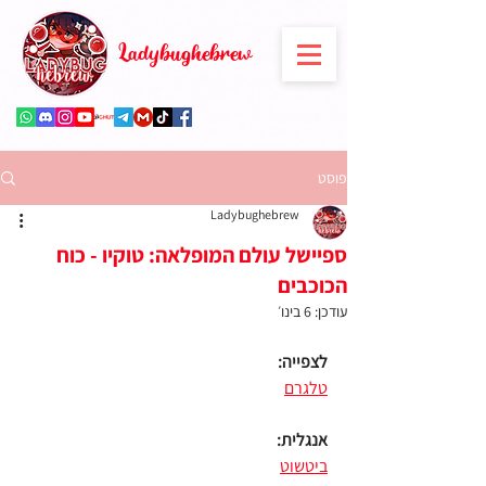
Ladybughebrew
פוסט
Ladybughebrew
ספיישל עולם המופלאה: טוקיו - כוח
הכוכבים
עודכן:
6 בינו׳
לצפייה:
טלגרם
אנגלית:
ביטשוט