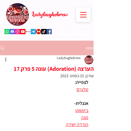
Ladybughebrew
פוסט
Ladybughebrew
הערצה (Adoration) עונה 5 פרק 17
עודכן:
15 בספט׳ 2023
לצפייה:
טלגרם
אנגלית-
ביטשוט
מגה
הורדה ישירה